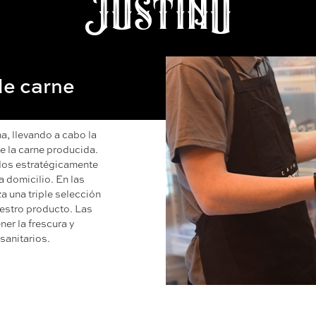
y
de carne
na, llevando a cabo la
e la carne producida.
dos estratégicamente
a domicilio. En las
za una triple selección
estro producto. Las
er la frescura y
sanitarios.