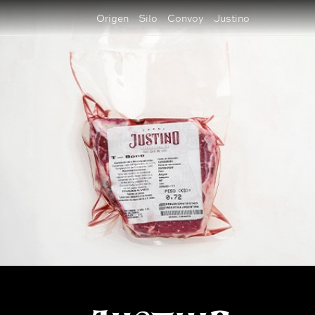
Origen
Silo
Convoy
Justino